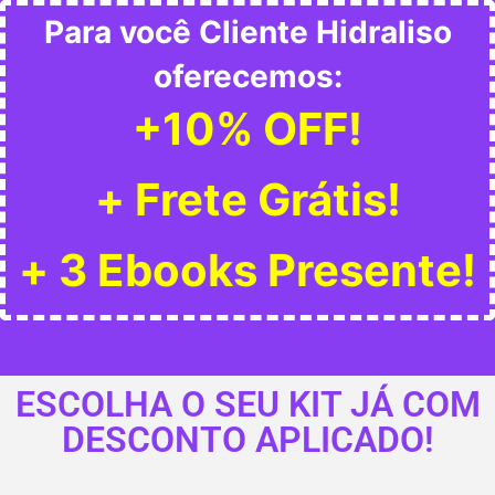
Para você Cliente Hidraliso
oferecemos:
+10% OFF!
+ Frete Grátis!
+ 3 Ebooks Presente!
ESCOLHA O SEU KIT JÁ COM
DESCONTO APLICADO!