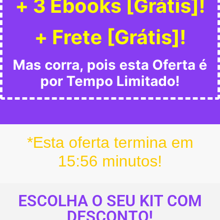
+ 3 Ebooks [Grátis]!
+ Frete [Grátis]!
Mas corra, pois esta Oferta é
por Tempo Limitado!
*Esta oferta termina em
15:56
minutos!
ESCOLHA O SEU KIT COM
DESCONTO!